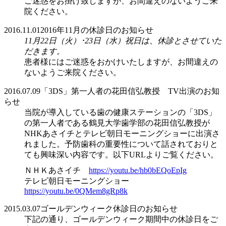
ご迷惑をお掛け致しますが、お間違えのないようご来
院ください。
2016.11.01
2016年11月の休診日のお知らせ
11月22日（火）･23日（水）祝日は、休診とさせていた
だきます。
患者様にはご迷惑をおかけいたしますが、お間違えの
ないようご来院ください。
2016.07.09
「3DS」第一人者の花田信弘教授 TV出演のお知
らせ
当院が導入している歯の健康ステーションの「3DS」
の第一人者である鶴見大学歯学部の花田信弘教授が
NHKあさイチとテレビ朝日モーニングショーに出演さ
れました。予防歯科の重要性について話されておりと
ても興味深い内容です。以下URLよりご覧ください。
ＮＨＫあさイチ
https://youtu.be/hb0bEQoEpIg
テレビ朝日モーニングショー
https://youtu.be/0QMem8gRp8k
2015.03.07
ゴールデンウィーク休診日のお知らせ
下記の通り、ゴールデンウィーク期間中の休診日をご